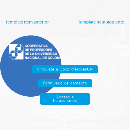
←
Template Item anterior
Template Item siguiente
→
Vincúlate a CooprofesoresUN
Formulario de contacto
Acceso a
Funcionarios
Calle 45A # 28 – 62, Belalcázar
Bogotá, Colombia.
Tel:
317 295 76 93 · PBX: (601) 739 39 00
Correo: