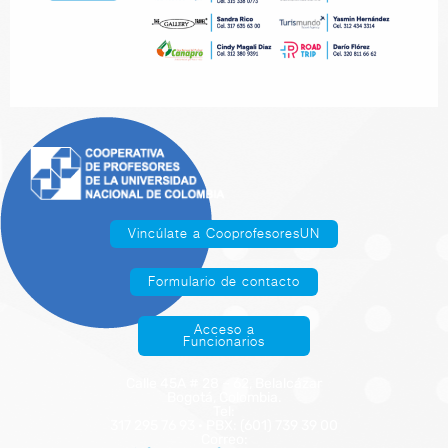
Vincúlate a CooprofesoresUN
Formulario de contacto
Acceso a
Funcionarios
Calle 45A # 28 – 62, Belalcázar
Bogotá, Colombia.
Tel:
317 295 76 93 · PBX: (601) 739 39 00
Correo: