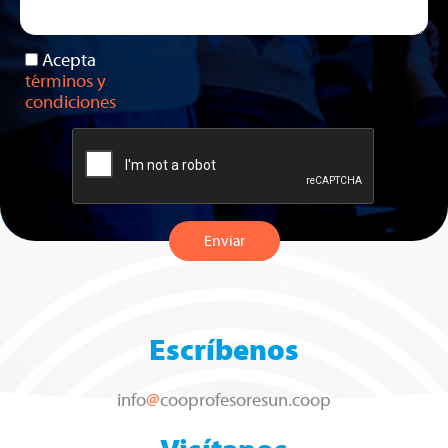
Acepta
términos y
condiciones
Enviar
Escríbenos
info
@
cooprofesoresun.coop