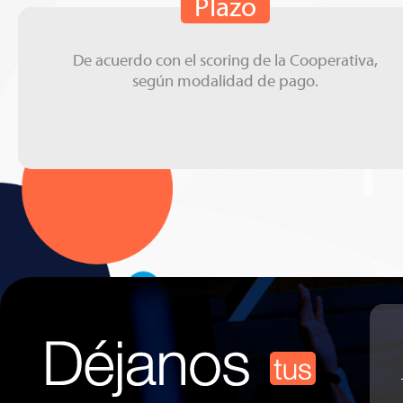
Plazo
De acuerdo con el scoring de la Cooperativa,
según modalidad de pago.