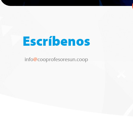
Escríbenos
info
@
cooprofesoresun.coop