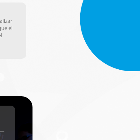
alizar
ue el
l