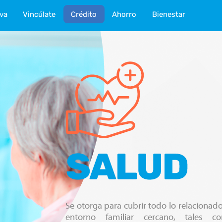
iva
Vincúlate
Crédito
Ahorro
Bienestar
Se otorga para cubrir todo lo relacionado
entorno familiar cercano, tales c