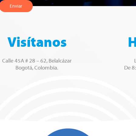
Enviar
Visítanos
H
Calle 45A # 28 – 62, Belalcázar
Bogotá, Colombia.
De 8: