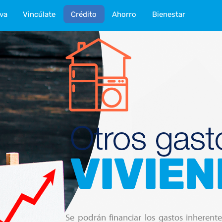
iva
Vincúlate
Crédito
Ahorro
Bienestar
Se podrán financiar los gastos inherent