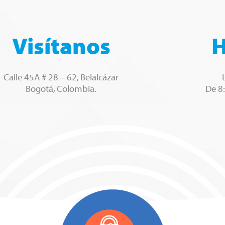
Visítanos
H
Calle 45A # 28 – 62, Belalcázar
Bogotá, Colombia.
De 8: