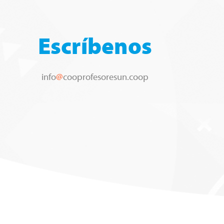
Escríbenos
info
@
cooprofesoresun.coop