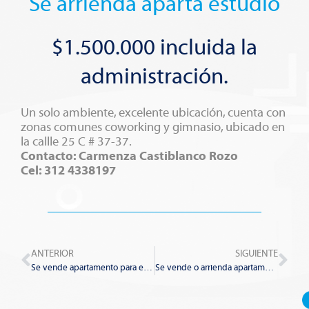
Se arrienda aparta estudio
$1.500.000 incluida la
administración.
Un solo ambiente, excelente ubicación, cuenta con
zonas comunes coworking y gimnasio, ubicado en
la callle 25 C # 37-37.
Contacto: Carmenza Castiblanco Rozo
Cel: 312 4338197
Prev
Nex
ANTERIOR
SIGUIENTE
Se vende apartamento para estrenar
Se vende o arrienda apartamento