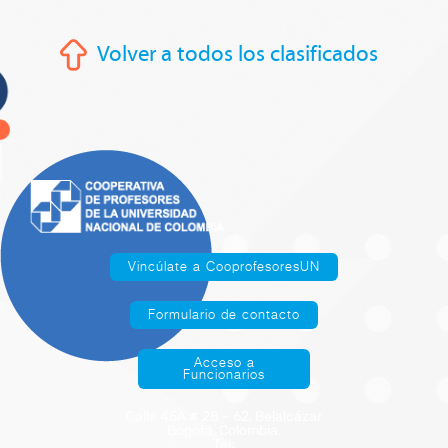
Volver a todos los clasificados
Vincúlate a CooprofesoresUN
Formulario de contacto
Acceso a
Funcionarios
Calle 45A # 28 – 62, Belalcázar
Bogotá, Colombia.
Tel: