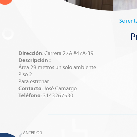
Se rent
P
Dirección
: Carrera 27A #47A-39
Descripción :
Área 29 metros un solo ambiente
Piso 2
Para estrenar
Contacto
: José Camargo
Teléfono
: 3143267530
Prev
ANTERIOR