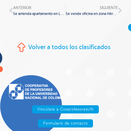
Prev
Nex
ANTERIOR
SIGUIENTE
Se arrienda apartamento en Las Villas:
Se vende oficina en zona Héroes
Volver a todos los clasificados
Vincúlate a CooprofesoresUN
Formulario de contacto