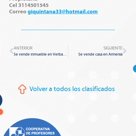
Cel 3114501545
Correo
giquintana33@hotmail.com
Prev
Nex
ANTERIOR
SIGUIENTE
Se vende inmueble en Verbanal norte
Se vende casa en Armenia
Volver a todos los clasificados