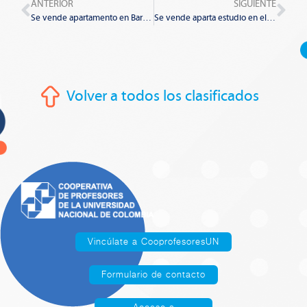
Prev
Nex
ANTERIOR
SIGUIENTE
Se vende apartamento en Barranquilla
Se vende aparta estudio en el centro internacional
Volver a todos los clasificados
Vincúlate a CooprofesoresUN
Formulario de contacto