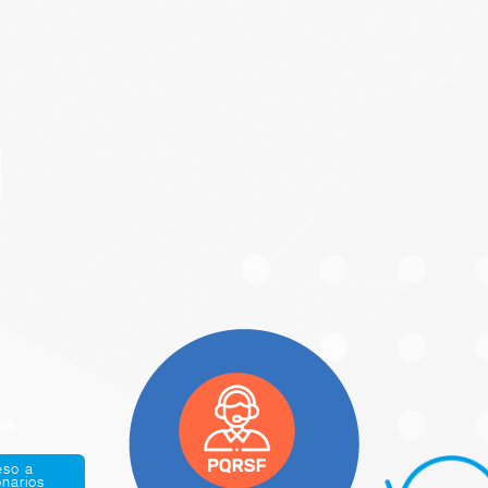
eso a
onarios