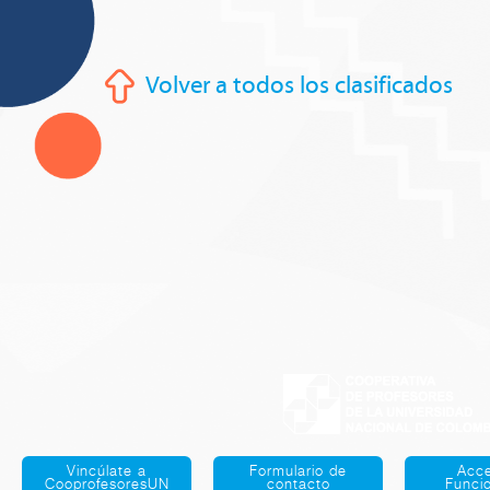
Volver a todos los clasificados
Vincúlate a
Formulario de
Acc
CooprofesoresUN
contacto
Funci