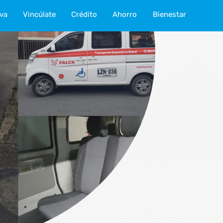
iva
Vincúlate
Crédito
Ahorro
Bienestar