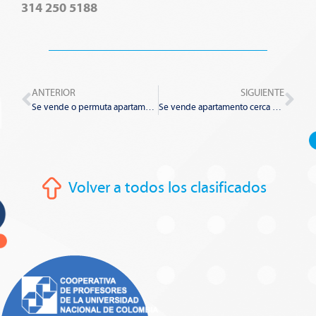
314 250 5188
Prev
Nex
ANTERIOR
SIGUIENTE
Se vende o permuta apartamento en Fusagasugá
Se vende apartamento cerca al centro internacional
Volver a todos los clasificados