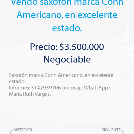
Vendo saxofón marca Conn
Americano, en excelente
estado.
Precio: $3.500.000
Negociable
Saxofón marca Conn Americano, en excelente
estado.
Informes: 3142959706 (mensaje WhatsApp).
María Ruth Vargas.
Prev
Nex
ANTERIOR
SIGUIENTE