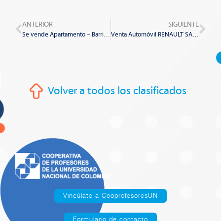
Prev
Nex
ANTERIOR
SIGUIENTE
Se vende Apartamento – Barrio Ciudad Berna
Venta Automóvil RENAULT SANDERO – Mecánico 4×2
Volver a todos los clasificados
Vincúlate a CooprofesoresUN
Formulario de contacto