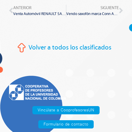
Prev
Nex
ANTERIOR
SIGUIENTE
Venta Automóvil RENAULT SANDERO – Mecánico 4×2
Vendo saxofón marca Conn Americano, en excelente estado.
Volver a todos los clasificados
Vincúlate a CooprofesoresUN
Formulario de contacto